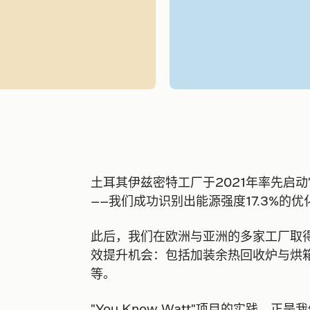
土耳其伊兹密特工厂于2021年率先启动"Y
——我们成功识别出能源强度17.3%的优
此后，我们在欧洲与亚洲的多家工厂取
效提升机会：包括加装余热回收炉与烘
等。
"You Know Watt"项目的实践